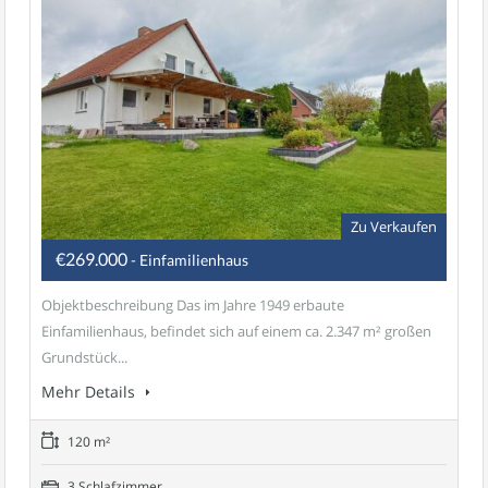
Zu Verkaufen
€269.000
- Einfamilienhaus
Objektbeschreibung Das im Jahre 1949 erbaute
Einfamilienhaus, befindet sich auf einem ca. 2.347 m² großen
Grundstück...
Mehr Details
120 m²
3 Schlafzimmer