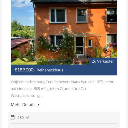
Zu Verkaufen
€189.000
- Reiheneckhaus
Objektbeschreibung Das Reihenendhaus Baujahr 1977, steht
auf einem ca. 509 m² großen Grundstück Ost-
Westausrichtung,...
Mehr Details
130 m²