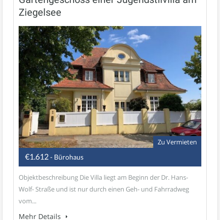
Ziegelsee
Zu Vermieten
€1.612
- Bürohaus
Objektbeschreibung Die Villa liegt am Beginn der Dr. Hans-
Wolf- Straße und ist nur durch einen Geh- und Fahrradweg
vom...
Mehr Details