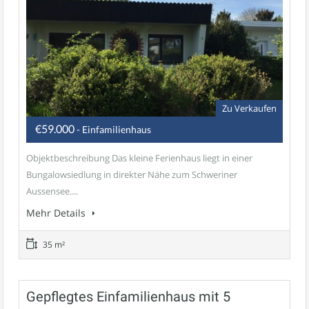
Zu Verkaufen
€59.000
- Einfamilienhaus
Objektbeschreibung Das kleine Ferienhaus liegt in einer
Bungalowsiedlung in direkter Nähe zum Schweriner
Aussensee....
Mehr Details
35 m²
Gepflegtes Einfamilienhaus mit 5