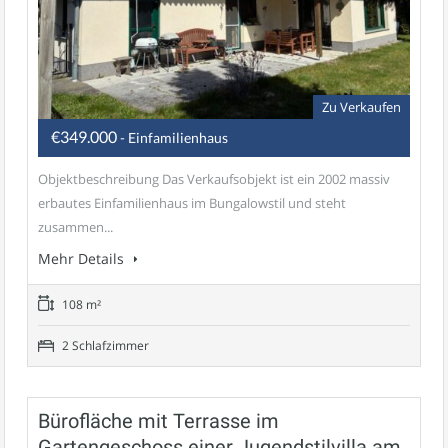
Zu Verkaufen
€349.000
- Einfamilienhaus
Objektbeschreibung Das Verkaufsobjekt ist ein 2002 massiv
erbautes Einfamilienhaus im Bungalowstil und steht
zusammen...
Mehr Details
108 m²
2 Schlafzimmer
Bürofläche mit Terrasse im
Gartengeschoss einer Jugendstilvilla am